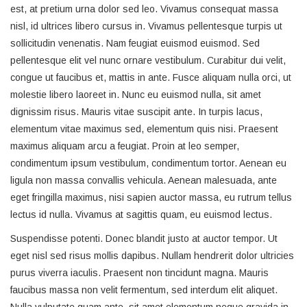
est, at pretium urna dolor sed leo. Vivamus consequat massa
nisl, id ultrices libero cursus in. Vivamus pellentesque turpis ut
sollicitudin venenatis. Nam feugiat euismod euismod. Sed
pellentesque elit vel nunc ornare vestibulum. Curabitur dui velit,
congue ut faucibus et, mattis in ante. Fusce aliquam nulla orci, ut
molestie libero laoreet in. Nunc eu euismod nulla, sit amet
dignissim risus. Mauris vitae suscipit ante. In turpis lacus,
elementum vitae maximus sed, elementum quis nisi. Praesent
maximus aliquam arcu a feugiat. Proin at leo semper,
condimentum ipsum vestibulum, condimentum tortor. Aenean eu
ligula non massa convallis vehicula. Aenean malesuada, ante
eget fringilla maximus, nisi sapien auctor massa, eu rutrum tellus
lectus id nulla. Vivamus at sagittis quam, eu euismod lectus.
Suspendisse potenti. Donec blandit justo at auctor tempor. Ut
eget nisl sed risus mollis dapibus. Nullam hendrerit dolor ultricies
purus viverra iaculis. Praesent non tincidunt magna. Mauris
faucibus massa non velit fermentum, sed interdum elit aliquet.
Nulla vulputate quam ante, sit amet elementum neque gravida in.