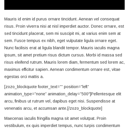
Mauris id enim id purus ornare tincidunt. Aenean vel consequat
risus. Proin viverra nisi at nisl imperdiet auctor. Donec ornare, est
sed tincidunt placerat, sem mi suscipit mi, at varius enim sem at
sem. Fusce tempus ex nibh, eget vulputate ligula ornare eget.
Nunc facilisis erat at ligula blandit tempor. Mauris iaculis magna
ipsum, sit amet pretium risus dictum cursus. Morbi id massa sed
risus eleifend rutrum. Mauris lorem diam, fermentum sed lorem ac,
maximus efficitur sapien. Aenean condimentum ornare est, vitae
egestas orci mattis a.
[zozo_blockquote footer_text=”” position=”left”
animation_type=”none” animation_delay=”500″]Pellentesque elit
arcu, finibus ut rutrum vel, dapibus eget nisi. Suspendisse at
venenatis arcu, et accumsan ante.[/zozo_blockquote]
Maecenas iaculis fringilla magna sit amet volutpat. Proin
vestibulum, ex quis imperdiet tempus, nunc turpis condimentum