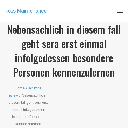
Ross Maintenance
Tog
navi
Nebensachlich in diesem fall
geht sera erst einmal
infolgedessen besondere
Personen kennenzulernen
Home
/
scruff de
review
/
Nebensachlich in
diesem fall geht sera erst
einmal infolgedessen
besondere Personen
kennenzulernen