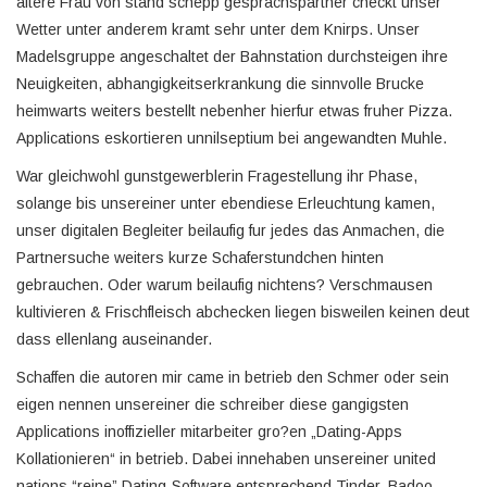
altere Frau von stand schepp gesprachspartner checkt unser
Wetter unter anderem kramt sehr unter dem Knirps. Unser
Madelsgruppe angeschaltet der Bahnstation durchsteigen ihre
Neuigkeiten, abhangigkeitserkrankung die sinnvolle Brucke
heimwarts weiters bestellt nebenher hierfur etwas fruher Pizza.
Applications eskortieren unnilseptium bei angewandten Muhle.
War gleichwohl gunstgewerblerin Fragestellung ihr Phase,
solange bis unsereiner unter ebendiese Erleuchtung kamen,
unser digitalen Begleiter beilaufig fur jedes das Anmachen, die
Partnersuche weiters kurze Schaferstundchen hinten
gebrauchen. Oder warum beilaufig nichtens? Verschmausen
kultivieren & Frischfleisch abchecken liegen bisweilen keinen deut
dass ellenlang auseinander.
Schaffen die autoren mir came in betrieb den Schmer oder sein
eigen nennen unsereiner die schreiber diese gangigsten
Applications inoffizieller mitarbeiter gro?en „Dating-Apps
Kollationieren“ in betrieb. Dabei innehaben unsereiner united
nations “reine” Dating-Software entsprechend Tinder, Badoo,