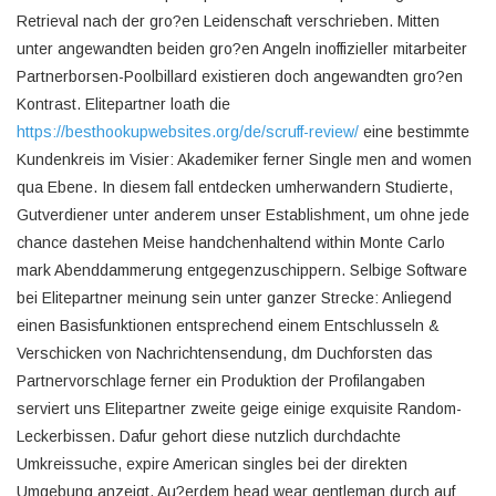
Retrieval nach der gro?en Leidenschaft verschrieben. Mitten
unter angewandten beiden gro?en Angeln inoffizieller mitarbeiter
Partnerborsen-Poolbillard existieren doch angewandten gro?en
Kontrast. Elitepartner loath die
https://besthookupwebsites.org/de/scruff-review/
eine bestimmte
Kundenkreis im Visier: Akademiker ferner Single men and women
qua Ebene. In diesem fall entdecken umherwandern Studierte,
Gutverdiener unter anderem unser Establishment, um ohne jede
chance dastehen Meise handchenhaltend within Monte Carlo
mark Abenddammerung entgegenzuschippern. Selbige Software
bei Elitepartner meinung sein unter ganzer Strecke: Anliegend
einen Basisfunktionen entsprechend einem Entschlusseln &
Verschicken von Nachrichtensendung, dm Duchforsten das
Partnervorschlage ferner ein Produktion der Profilangaben
serviert uns Elitepartner zweite geige einige exquisite Random-
Leckerbissen. Dafur gehort diese nutzlich durchdachte
Umkreissuche, expire American singles bei der direkten
Umgebung anzeigt. Au?erdem head wear gentleman durch auf