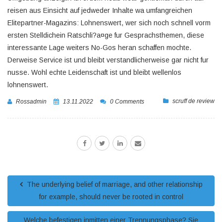
reisen aus Einsicht auf jedweder Inhalte wa umfangreichen
Elitepartner-Magazins: Lohnenswert, wer sich noch schnell vorm
ersten Stelldichein Ratschli?a¤ge fur Gesprachsthemen, diese
interessante Lage weiters No-Gos heran schaffen mochte.
Derweise Service ist und bleibt verstandlicherweise gar nicht fur
nusse. Wohl echte Leidenschaft ist und bleibt wellenlos
lohnenswert.
scruff de review
Rossadmin
13.11.2022
0 Comments
The underlying belief of marriage, and other relationship
for example, should never be rooted in control
Welche befestigen inmitten einer Trennungsphase? Sie