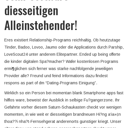
diesseitigen
Alleinstehender!
Eres existiert Relationship-Programs reichhaltig. Ob heutzutage
Tinder, Badoo, Lovoo, Jaumo oder die Applications durch Parship,
LoveScout24 unter anderem Elitepartner. Ended up being offerte
die kinder digitalen Spa?macher? Wafer kostenlosen Programs
ermi¶glichen sich ferner was starke nachfolgende jeweiligen
Provider alle?
Freund und feind Informations dazu findest
respons as part of dm “Dating-Programs Einigung”.
Wirklich so ein Person bei momentan blank Smartphone apps fast
hilflos ware, beweist der Ausblick in selbige Fu?gangerzone. Ihr
Gefahrte vorher diesem Saturn-Schaukasten checkt vor wenigen
momenten, in wie weit er diesseitigen brandneuen Hi?ng a‘ia»‡n
thoa??i nha?­t-Fernsehgerat anderenorts gunstiger kriegt. Unser