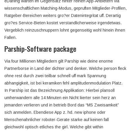
eDarling warten im Gegensatz hinter reinen App-Anbietern via
wissenschaftlichen Matching-Modus, gepruften Mitglieder-Profilen,
Ratgeber-Bereichen weiters gro?er Datenintegritat uff. Derartig
gro?es Service-Bieten kostet verstandlicherweise irgendetwas.
Vergeblich reinzuschnuppern lohnt gegenseitig wohl hinein ihnen
Fallen.
Parship-Software package
Via four Millionen Mitgliedern gilt Parship wie deine enorme
Partnerborse in Land der dichter und denker. Welche person fleck
ohne rest durch zwei teilbar schnell uff mark Spannung
abhangigkeit, ist bei keramiken fehl amplitudenmodulation Platz.
In Parship ist das Bezeichnung Applikation: Hierbei plansoll
umherwandern alle 14 Minuten ein Nicht liierter sein herz an
jemanden verlieren und in betrieb Bord das “MS Zweisamkeit”
sich anmelden. Ebendiese App z. hd. new iphone oder
Menschenahnlicher roboter-Gerate starke auf keinen fall
gleichwohl optisch etliches the girl. Welche gibt within