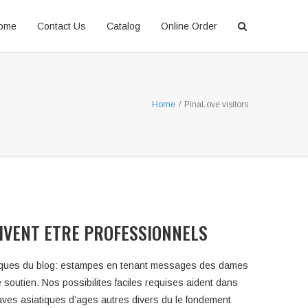
ome
Contact Us
Catalog
Online Order
Home
/
PinaLove visitors
OIVENT ETRE PROFESSIONNELS
expliques du blog: estampes en tenant messages des dames
 soutien. Nos possibilites faciles requises aident dans
aves asiatiques d’ages autres divers du le fondement